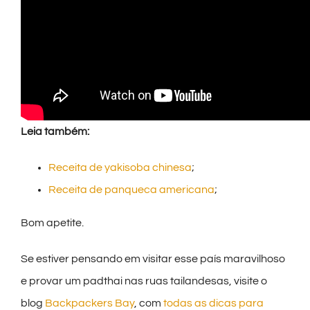
Leia também:
Receita de yakisoba chinesa
;
Receita de panqueca americana
;
Bom apetite.
Se estiver pensando em visitar esse país maravilhoso
e provar um padthai nas ruas tailandesas, visite o
blog
Backpackers Bay
, com
todas as dicas para