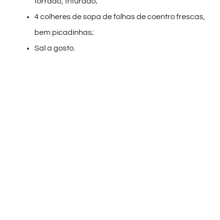
torrado, triturado;
4 colheres de sopa de folhas de coentro frescas,
bem picadinhas;
Sal a gosto.