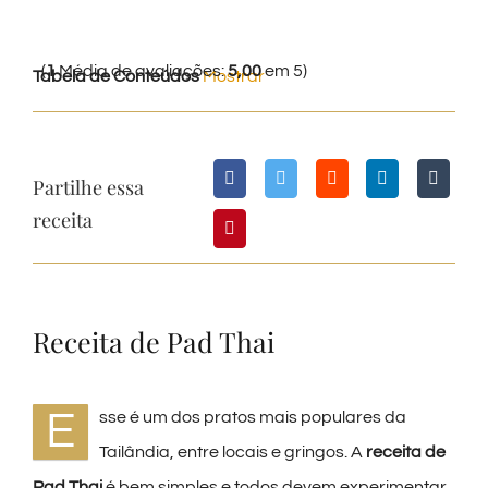
(
1
Média de avaliações:
5,00
em 5)
Tabela de Conteúdos
Mostrar
Partilhe essa
receita
Receita de Pad Thai
E
sse é um dos pratos mais populares da
Tailândia, entre locais e gringos. A
receita de
Pad Thai
é bem simples e todos devem experimentar.